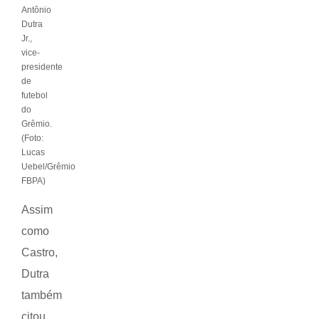
Antônio
Dutra
Jr.,
vice-
presidente
de
futebol
do
Grêmio.
(Foto:
Lucas
Uebel/Grêmio
FBPA)
Assim
como
Castro,
Dutra
também
citou