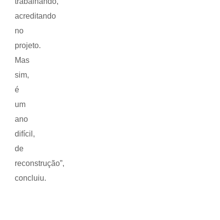
trabalhando,
acreditando
no
projeto.
Mas
sim,
é
um
ano
difícil,
de
reconstrução”,
concluiu.