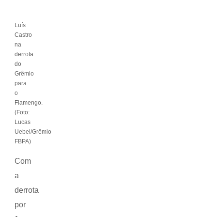
Luís
Castro
na
derrota
do
Grêmio
para
o
Flamengo.
(Foto:
Lucas
Uebel/Grêmio
FBPA)
Com
a
derrota
por