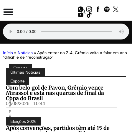
Início
»
Notícias
»
Após entrar no Z-4, Grêmio volta a falar em ano
“difícil” e de “reconstrução”
Esporte
Compartilhe:
Últimas Notícias
P
u
Esporte
b
Com belo gol de Pavon, Grêmio vence
li
Mirassol e está nas quartas de final da
c
a
Copa do Brasil
d
05/08/2026 - 10:44
o
p
o
r
Eleições 2026
R
Após convenções, partidos têm até 15 de
á