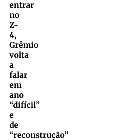
entrar
no
Z-
4,
Grêmio
volta
a
falar
em
ano
“difícil”
e
de
“reconstrução”