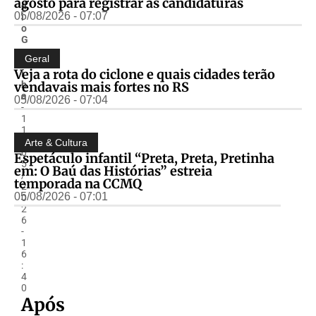
agosto para registrar as candidaturas
d
05/08/2026 - 07:07
i
o
G
u
Geral
a
Veja a rota do ciclone e quais cidades terão
í
vendavais mais fortes no RS
b
a
05/08/2026 - 07:04
-
1
1
/
Arte & Cultura
0
Espetáculo infantil “Preta, Preta, Pretinha
5
em: O Baú das Histórias” estreia
/
temporada na CCMQ
2
05/08/2026 - 07:01
0
2
6
-
1
6
:
4
0
Após