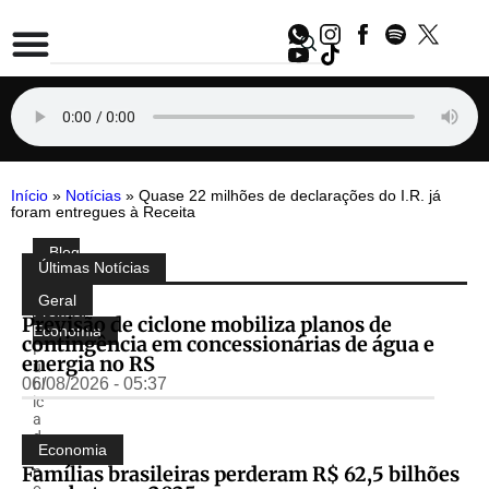
Início
»
Notícias
»
Quase 22 milhões de declarações do I.R. já
foram entregues à Receita
Blog
Compartilhe:
Últimas Notícias
do
Almir
Geral
Freitas
,
Previsão de ciclone mobiliza planos de
Economia
contingência em concessionárias de água e
P
energia no RS
u
06/08/2026 - 05:37
bl
ic
a
d
Economia
o
Famílias brasileiras perderam R$ 62,5 bilhões
p
o