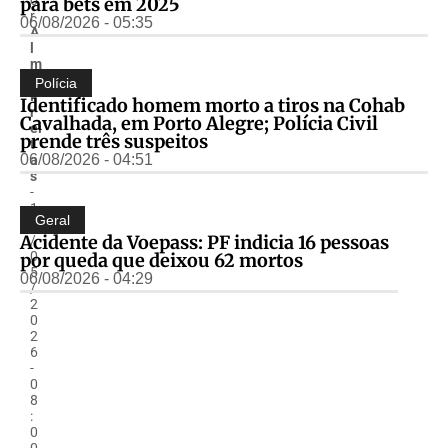
para bets em 2025
r
06/08/2026 - 05:35
A
l
m
ir
Polícia
F
Identificado homem morto a tiros na Cohab
r
Cavalhada, em Porto Alegre; Polícia Civil
ei
prende três suspeitos
t
06/08/2026 - 04:51
a
s
-
1
Geral
1
Acidente da Voepass: PF indicia 16 pessoas
/
0
por queda que deixou 62 mortos
5
06/08/2026 - 04:29
/
2
0
2
6
-
0
8
:
0
0