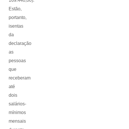
169.440,00).
Estão,
portanto,
isentas
da
declaração
as
pessoas
que
receberam
até
dois
salários-
mínimos
mensais