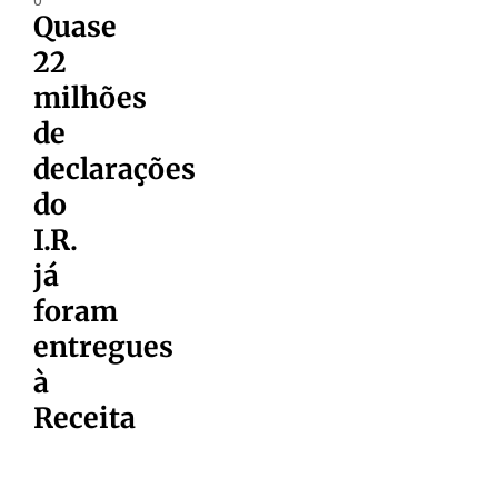
Quase
22
milhões
de
declarações
do
I.R.
já
foram
entregues
à
Receita