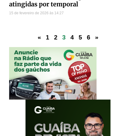
atingidas por temporal
15 de fevereiro de 2026
14:27
«
1
2
3
4
5
6
»