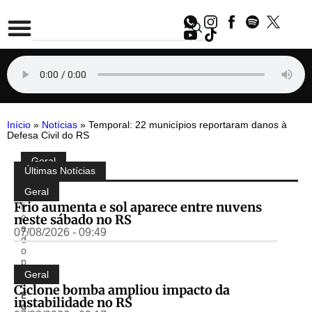
Início
»
Notícias
»
Temporal: 22 municípios reportaram danos à
Defesa Civil do RS
Geral
Compartilhe:
Últimas Notícias
P
u
Geral
b
Frio aumenta e sol aparece entre nuvens
li
neste sábado no RS
c
a
07/08/2026 - 09:49
d
o
p
o
Geral
r
Ciclone bomba ampliou impacto da
E
instabilidade no RS
d