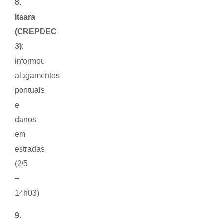
8.
Itaara
(CREPDEC
3):
informou
alagamentos
pontuais
e
danos
em
estradas
(2/5
–
14h03)
9.