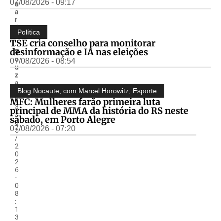
07/08/2026 - 09:17
u
a
r
d
Política
o
TSE cria conselho para monitorar
.
desinformação e IA nas eleições
S
o
07/08/2026 - 08:54
u
z
a
-
Blog Nocaute, com Marcel Horowitz
,
Esporte
0
MFC: Mulheres farão primeira luta
3
principal de MMA da história do RS neste
/
sábado, em Porto Alegre
0
07/08/2026 - 07:20
5
/
2
0
2
6
-
0
8
:
1
3