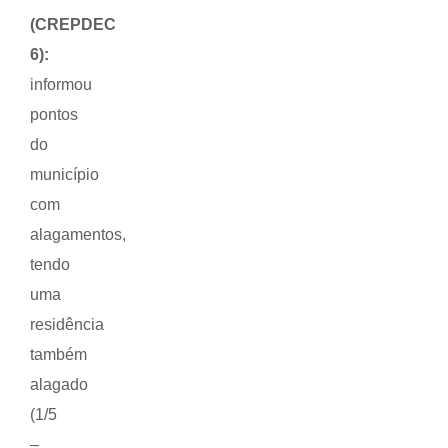
(CREPDEC
6):
informou
pontos
do
município
com
alagamentos,
tendo
uma
residência
também
alagado
(1/5
–