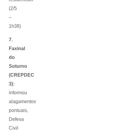
(2/5
–
1h38)
7.
Faxinal
do
Soturno
(CREPDEC
3):
informou
alagamentos
pontuais,
Defesa
Civil