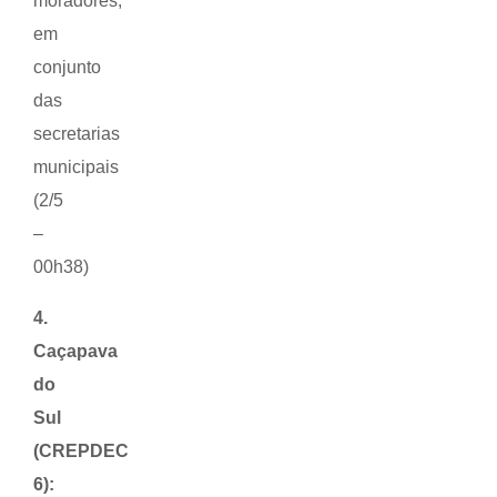
moradores,
em
conjunto
das
secretarias
municipais
(2/5
–
00h38)
4.
Caçapava
do
Sul
(CREPDEC
6):