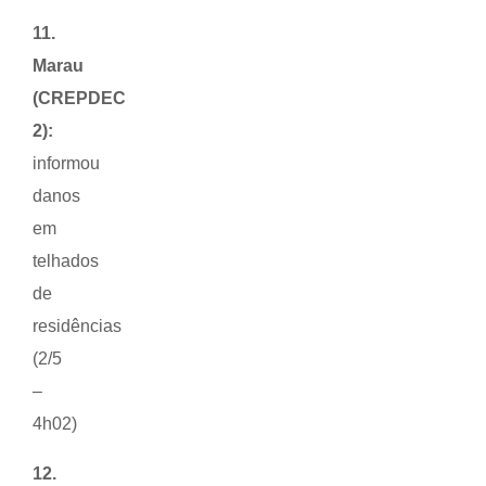
11.
Marau
(CREPDEC
2):
informou
danos
em
telhados
de
residências
(2/5
–
4h02)
12.