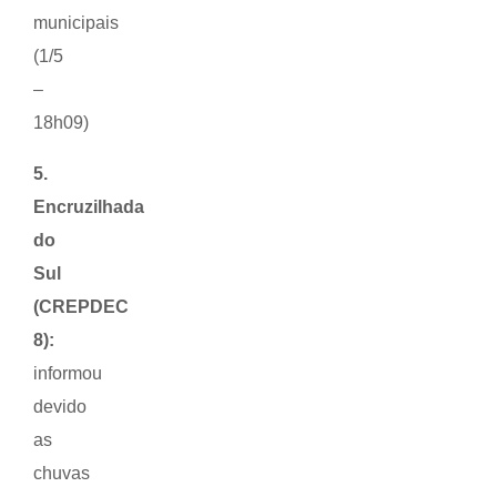
municipais
(1/5
–
18h09)
5.
Encruzilhada
do
Sul
(CREPDEC
8):
informou
devido
as
chuvas