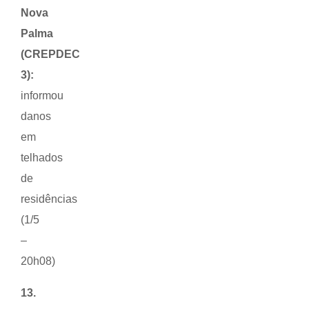
Nova
Palma
(CREPDEC
3):
informou
danos
em
telhados
de
residências
(1/5
–
20h08)
13.