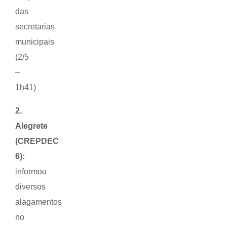
das
secretarias
municipais
(2/5
–
1h41)
2.
Alegrete
(CREPDEC
6):
informou
diversos
alagamentos
no