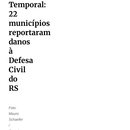
Temporal:
22
municípios
reportaram
danos
à
Defesa
Civil
do
RS
Foto:
Mauro
Schaefer
/