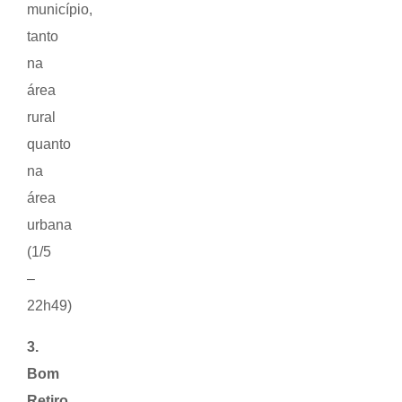
município,
tanto
na
área
rural
quanto
na
área
urbana
(1/5
–
22h49)
3.
Bom
Retiro