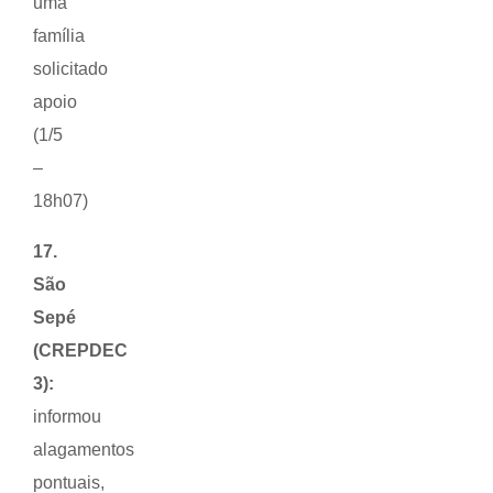
uma
família
solicitado
apoio
(1/5
–
18h07)
17.
São
Sepé
(CREPDEC
3):
informou
alagamentos
pontuais,