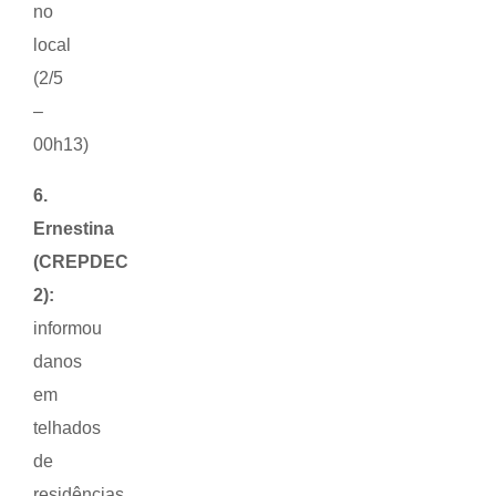
no
local
(2/5
–
00h13)
6.
Ernestina
(CREPDEC
2):
informou
danos
em
telhados
de
residências