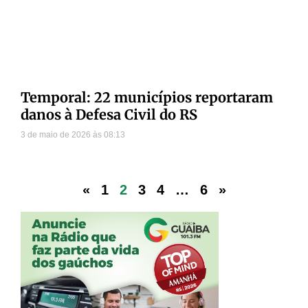
Temporal: 22 municípios reportaram
danos à Defesa Civil do RS
3 de maio de 2026
08:13
«
1
2
3
4
…
6
»