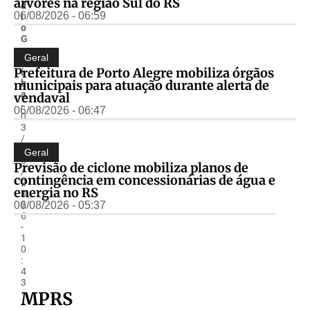
árvores na região Sul do RS
d
06/08/2026 - 06:59
i
o
G
u
Geral
a
Prefeitura de Porto Alegre mobiliza órgãos
í
municipais para atuação durante alerta de
b
a
vendaval
-
06/08/2026 - 06:47
0
3
/
0
Geral
6
Previsão de ciclone mobiliza planos de
/
contingência em concessionárias de água e
2
energia no RS
0
06/08/2026 - 05:37
2
6
-
1
0
:
4
3
MPRS