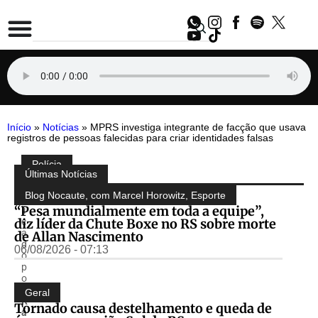
Início
»
Notícias
»
MPRS investiga integrante de facção que usava
registros de pessoas falecidas para criar identidades falsas
Polícia
Compartilhe:
Últimas Notícias
P
u
Blog Nocaute, com Marcel Horowitz
,
Esporte
b
“Pesa mundialmente em toda a equipe”,
li
diz líder da Chute Boxe no RS sobre morte
c
a
de Allan Nascimento
d
06/08/2026 - 07:13
o
p
o
r
Geral
R
Tornado causa destelhamento e queda de
á