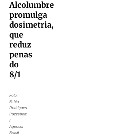
Alcolumbre
promulga
dosimetria,
que
reduz
penas
do
8/1
Foto:
Fabio
Rodrigues-
Pozzebom
/
Agência
Brasil
–