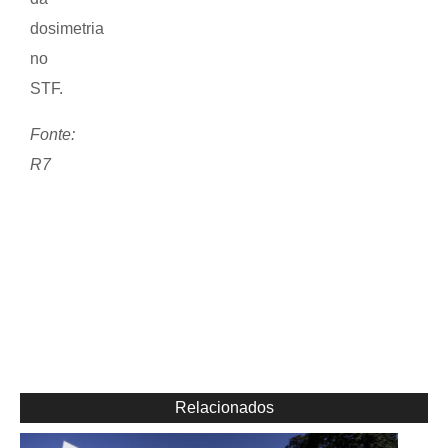
dosimetria
no
STF.
Fonte:
R7
Relacionados