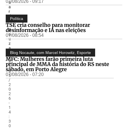
07/08/2026 - 09:17
u
a
r
d
Política
o
TSE cria conselho para monitorar
.
desinformação e IA nas eleições
S
o
07/08/2026 - 08:54
u
z
a
-
Blog Nocaute, com Marcel Horowitz
,
Esporte
0
MFC: Mulheres farão primeira luta
8
principal de MMA da história do RS neste
/
sábado, em Porto Alegre
0
07/08/2026 - 07:20
5
/
2
0
2
6
-
1
4
:
3
0