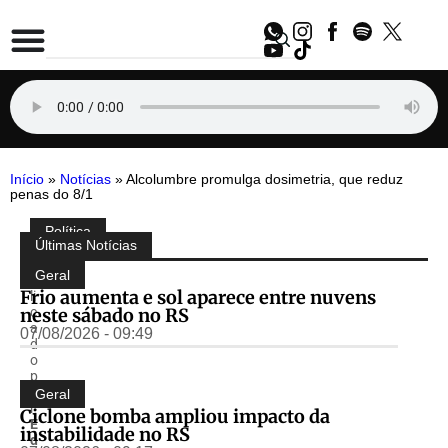
Início
»
Notícias
»
Alcolumbre promulga dosimetria, que reduz
penas do 8/1
Política
Compartilhe:
Últimas Notícias
P
u
Geral
b
Frio aumenta e sol aparece entre nuvens
li
neste sábado no RS
c
a
07/08/2026 - 09:49
d
o
p
o
Geral
r
Ciclone bomba ampliou impacto da
E
instabilidade no RS
d