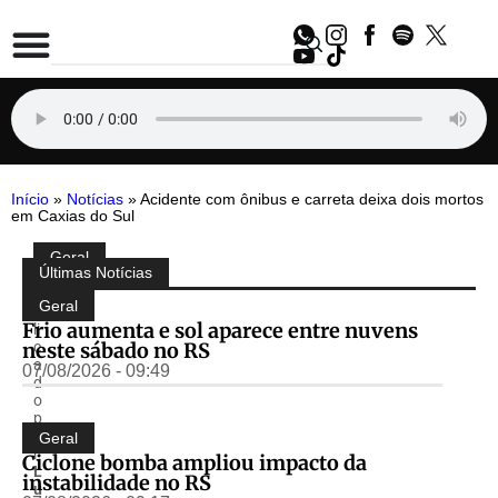
Início
»
Notícias
»
Acidente com ônibus e carreta deixa dois mortos
em Caxias do Sul
Geral
Compartilhe:
Últimas Notícias
P
u
Geral
b
Frio aumenta e sol aparece entre nuvens
li
neste sábado no RS
c
a
07/08/2026 - 09:49
d
o
p
o
Geral
r
Ciclone bomba ampliou impacto da
L
instabilidade no RS
u