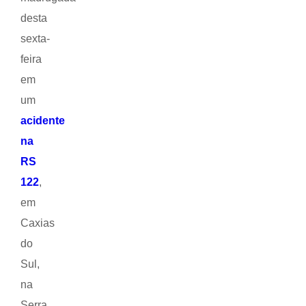
desta
sexta-
feira
em
um
acidente
na
RS
122
,
em
Caxias
do
Sul,
na
Serra