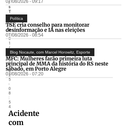
07/08/2026 - 09:17
i
s
T
o
Política
s
TSE cria conselho para monitorar
c
desinformação e IA nas eleições
a
-
07/08/2026 - 08:54
0
1
/
0
Blog Nocaute, com Marcel Horowitz
,
Esporte
8
MFC: Mulheres farão primeira luta
/
principal de MMA da história do RS neste
2
sábado, em Porto Alegre
0
07/08/2026 - 07:20
2
5
-
0
8
:
5
4
Acidente
com