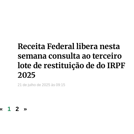
Receita Federal libera nesta
semana consulta ao terceiro
lote de restituição de do IRPF
2025
21 de julho de 2025
09:15
«
1
2
»