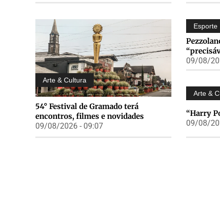
Esporte
Pezzolano
“precisá
09/08/202
Arte & Cultura
Arte & C
54° Festival de Gramado terá
“Harry Po
encontros, filmes e novidades
09/08/202
09/08/2026 - 09:07