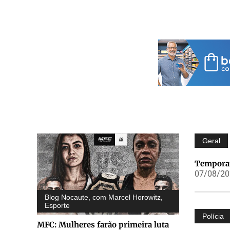
Geral
Temporai
07/08/202
Blog Nocaute, com Marcel Horowitz
,
Esporte
Polícia
MFC: Mulheres farão primeira luta