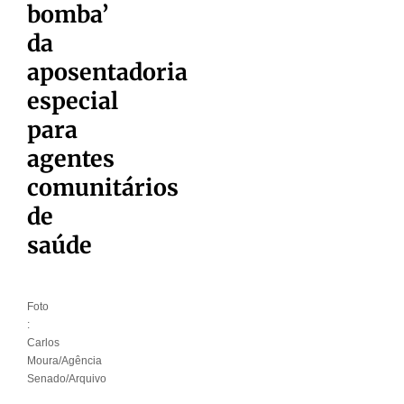
bomba’
da
aposentadoria
especial
para
agentes
comunitários
de
saúde
Foto
:
Carlos
Moura/Agência
Senado/Arquivo