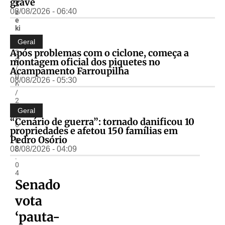
grave
S
08/08/2026 - 06:40
z
e
ki
r
Geral
-
Após problemas com o ciclone, começa a
3
montagem oficial dos piquetes no
0
/
Acampamento Farroupilha
0
08/08/2026 - 05:30
6
/
2
0
Geral
2
“Cenário de guerra”: tornado danificou 10
6
propriedades e afetou 150 famílias em
-
Pedro Osório
0
08/08/2026 - 04:09
8
:
0
4
Senado
vota
‘pauta-