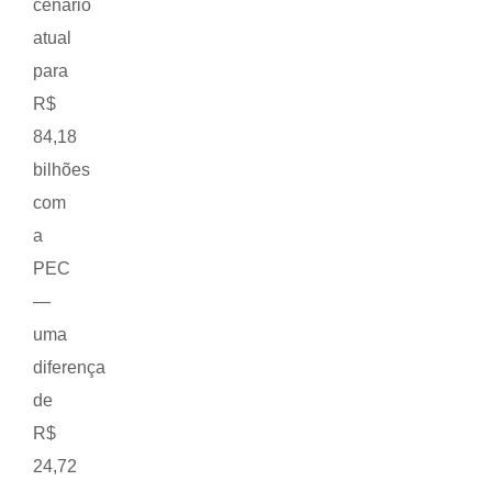
cenário
atual
para
R$
84,18
bilhões
com
a
PEC
—
uma
diferença
de
R$
24,72