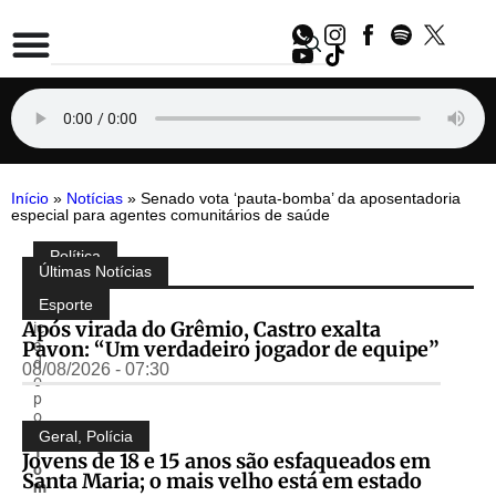
Início
»
Notícias
»
Senado vota ‘pauta-bomba’ da aposentadoria
especial para agentes comunitários de saúde
Política
Compartilhe:
Últimas Notícias
P
u
Esporte
bl
Após virada do Grêmio, Castro exalta
ic
Pavon: “Um verdadeiro jogador de equipe”
a
d
08/08/2026 - 07:30
o
p
o
r
Geral
,
Polícia
T
Jovens de 18 e 15 anos são esfaqueados em
o
Santa Maria; o mais velho está em estado
m