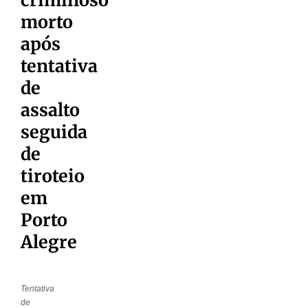
morto
após
tentativa
de
assalto
seguida
de
tiroteio
em
Porto
Alegre
Tentativa
de