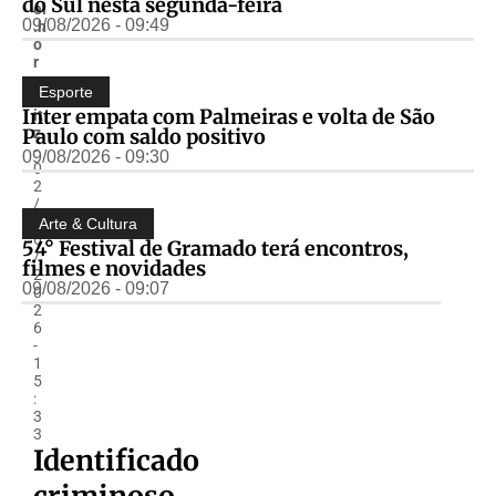
do Sul nesta segunda-feira
el
09/08/2026 - 09:49
.h
o
r
o
Esporte
w
Inter empata com Palmeiras e volta de São
it
Paulo com saldo positivo
z
-
09/08/2026 - 09:30
0
2
/
0
Arte & Cultura
6
54° Festival de Gramado terá encontros,
/
filmes e novidades
2
09/08/2026 - 09:07
0
2
6
-
1
5
:
3
3
Identificado
criminoso