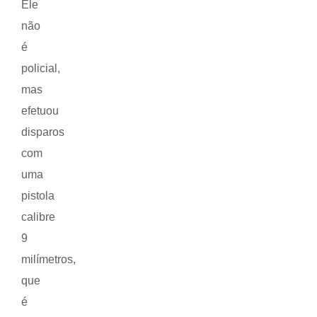
Ele
não
é
policial,
mas
efetuou
disparos
com
uma
pistola
calibre
9
milímetros,
que
é