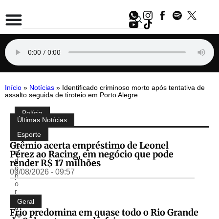
Início
»
Notícias
»
Identificado criminoso morto após tentativa de
assalto seguida de tiroteio em Porto Alegre
Polícia
Compartilhe:
Últimas Notícias
P
u
Esporte
bl
Grêmio acerta empréstimo de Leonel
ic
Pérez ao Racing, em negócio que pode
a
d
render R$ 17 milhões
o
09/08/2026 - 09:57
p
o
r
m
Geral
a
Frio predomina em quase todo o Rio Grande
rc