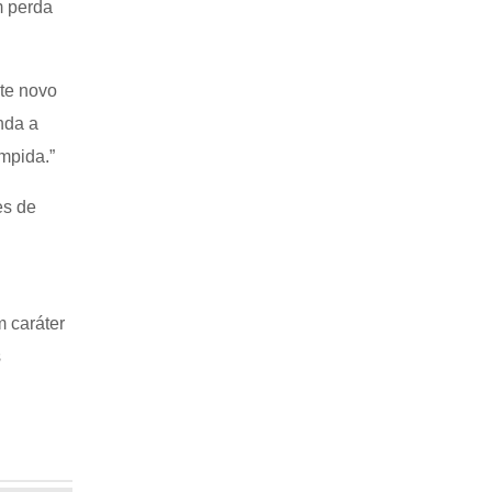
m perda
nte novo
nda a
ompida.”
es de
m caráter
s