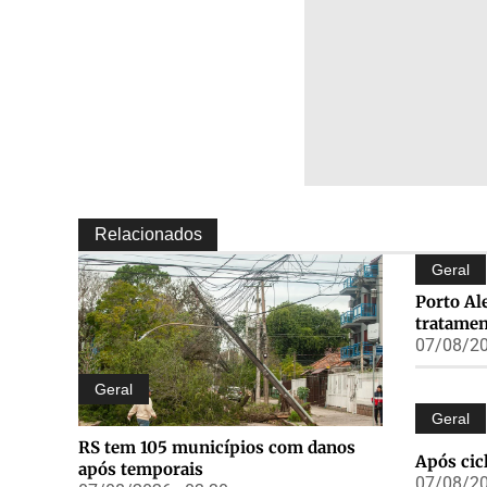
Relacionados
Geral
Porto Ale
tratamen
07/08/20
Geral
Geral
RS tem 105 municípios com danos
Após cic
após temporais
07/08/20