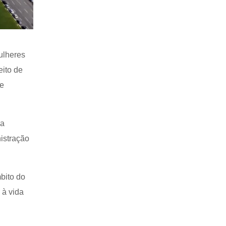
ulheres
eito de
de
 a
istração
bito do
 à vida