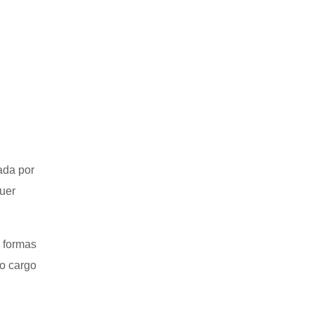
ada por
quer
s formas
 o cargo