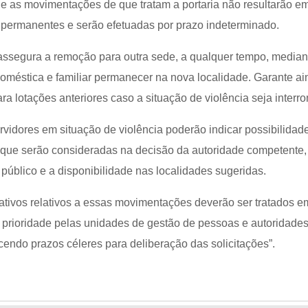
que as movimentações de que tratam a portaria não resultarão e
s permanentes e serão efetuadas por prazo indeterminado.
a assegura a remoção para outra sede, a qualquer tempo, media
doméstica e familiar permanecer na nova localidade. Garante ai
ara lotações anteriores caso a situação de violência seja interr
ervidores em situação de violência poderão indicar possibilidad
, que serão consideradas na decisão da autoridade competente,
público e a disponibilidade nas localidades sugeridas.
ativos relativos a essas movimentações deverão ser tratados e
a prioridade pelas unidades de gestão de pessoas e autoridade
endo prazos céleres para deliberação das solicitações”.