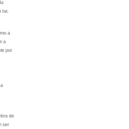
da
 lar,
omo a
m a
te por
 a
tins de
m ser