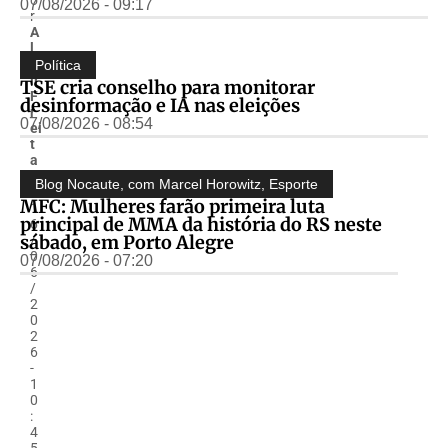
07/08/2026 - 09:17
r
A
l
m
Política
ir
TSE cria conselho para monitorar
F
desinformação e IA nas eleições
r
07/08/2026 - 08:54
ei
t
a
s
Blog Nocaute, com Marcel Horowitz
,
Esporte
-
MFC: Mulheres farão primeira luta
1
principal de MMA da história do RS neste
6
sábado, em Porto Alegre
/
0
07/08/2026 - 07:20
6
/
2
0
2
6
-
1
0
:
4
5