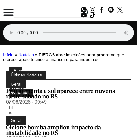
Início
»
Notícias
»
FIERGS abre inscrições para programa que
oferece apoio técnico e financeiro para indústrias
Blog
Compartilhe:
Últimas Notícias
do
Almir
Geral
Freitas
,
Frio aumenta e sol aparece entre nuvens
Economia
neste sábado no RS
P
07/08/2026 - 09:49
u
bl
ic
a
Geral
d
Ciclone bomba ampliou impacto da
o
instabilidade no RS
p
o