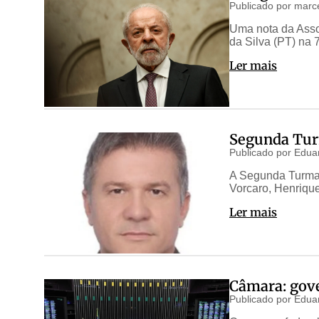
Publicado por
marce
Uma nota da Asso
da Silva (PT) na
Ler mais
Segunda Tur
Publicado por
Edua
A Segunda Turma d
Vorcaro, Henrique
Ler mais
Câmara: gove
Publicado por
Edua