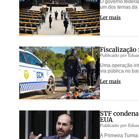
O governo federal
um dos temas da r
Ler mais
Fiscalização 
Publicado por
Edua
Uma operação inte
via pública no ba
Ler mais
STF condena 
EUA
Publicado por
Edua
A Primeira Turma 