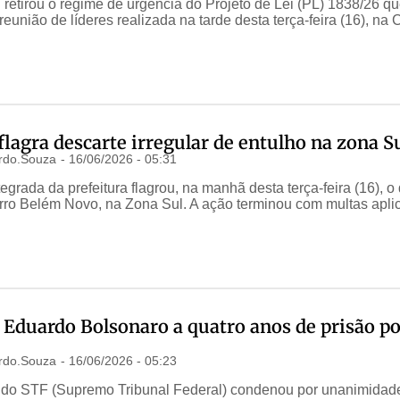
 retirou o regime de urgência do Projeto de Lei (PL) 1838/26 q
eunião de líderes realizada na tarde desta terça-feira (16), na
flagra descarte irregular de entulho na zona S
rdo.Souza
-
16/06/2026 - 05:31
grada da prefeitura flagrou, na manhã desta terça-feira (16), o 
irro Belém Novo, na Zona Sul. A ação terminou com multas apli
Eduardo Bolsonaro a quatro anos de prisão po
rdo.Souza
-
16/06/2026 - 05:23
do STF (Supremo Tribunal Federal) condenou por unanimidade, n