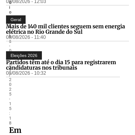
08/08/2026 - 12:03
d
i
o
G
Geral
u
Mais de 140 mil clientes seguem sem energia
a
elétrica no Rio Grande do Sul
í
b
08/08/2026 - 11:40
a
-
0
5
Eleições 2026
/
Partidos têm até o dia 15 para registrarem
0
candidaturas nos tribunais
7
08/08/2026 - 10:32
/
2
0
2
5
-
1
5
:
1
8
Em