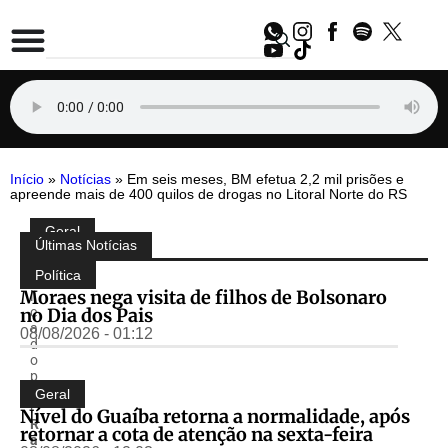
Início
»
Notícias
»
Em seis meses, BM efetua 2,2 mil prisões e
apreende mais de 400 quilos de drogas no Litoral Norte do RS
Geral
Compartilhe:
Últimas Notícias
P
u
Política
b
Moraes nega visita de filhos de Bolsonaro
li
no Dia dos Pais
c
a
08/08/2026 - 01:12
d
o
p
o
Geral
r
Nível do Guaíba retorna a normalidade, após
R
retornar a cota de atenção na sexta-feira
á