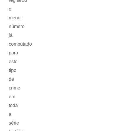
registrou
o
menor
número
já
computado
para
este
tipo
de
crime
em
toda
a
série