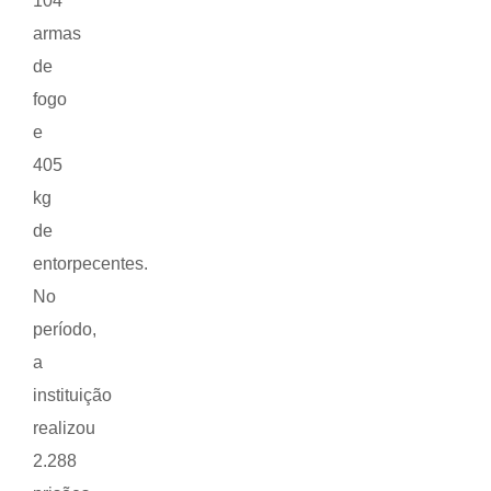
104
armas
de
fogo
e
405
kg
de
entorpecentes.
No
período,
a
instituição
realizou
2.288