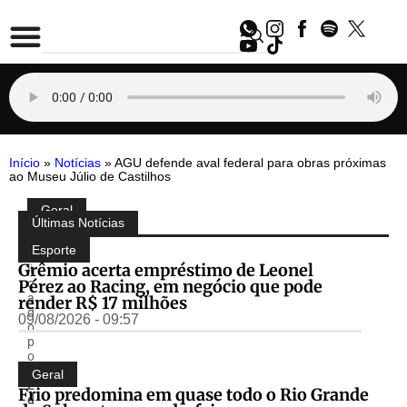
Início
»
Notícias
»
AGU defende aval federal para obras próximas
ao Museu Júlio de Castilhos
Geral
Compartilhe:
Últimas Notícias
P
u
Esporte
b
Grêmio acerta empréstimo de Leonel
li
Pérez ao Racing, em negócio que pode
c
a
render R$ 17 milhões
d
09/08/2026 - 09:57
o
p
o
r
Geral
E
Frio predomina em quase todo o Rio Grande
d