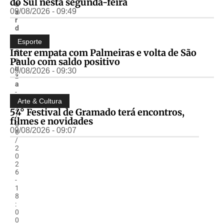
do Sul nesta segunda-feira
u
09/08/2026 - 09:49
a
r
d
o
Esporte
.
Inter empata com Palmeiras e volta de São
S
Paulo com saldo positivo
o
u
09/08/2026 - 09:30
z
a
-
1
Arte & Cultura
2
54° Festival de Gramado terá encontros,
/
filmes e novidades
0
09/08/2026 - 09:07
6
/
2
0
2
6
-
1
8
:
0
0