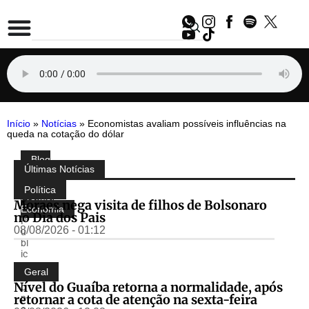
Início
»
Notícias
»
Economistas avaliam possíveis influências na
queda na cotação do dólar
Blog
Compartilhe:
Últimas Notícias
do
Almir
Política
Freitas
,
Moraes nega visita de filhos de Bolsonaro
Economia
no Dia dos Pais
P
08/08/2026 - 01:12
u
bl
ic
a
Geral
d
Nível do Guaíba retorna a normalidade, após
o
retornar a cota de atenção na sexta-feira
p
o