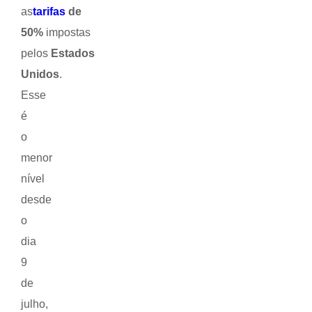
as
tarifas
de
50%
impostas
pelos
Estados
Unidos
.
Esse
é
o
menor
nível
desde
o
dia
9
de
julho,