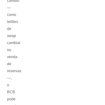
câmbio
—
como
leilões
de
swap
cambial
ou
venda
de
reservas
—,
o
BCB
pode