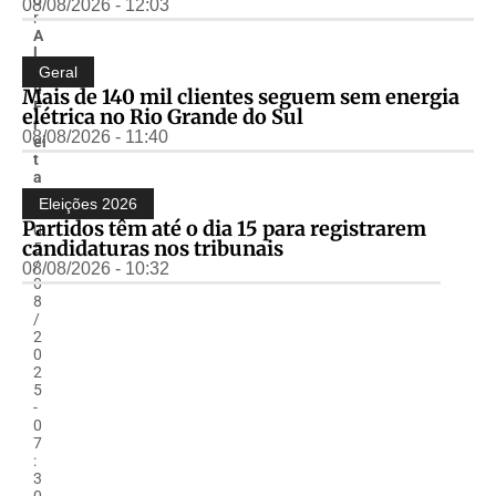
08/08/2026 - 12:03
r
A
l
m
Geral
ir
Mais de 140 mil clientes seguem sem energia
F
elétrica no Rio Grande do Sul
r
08/08/2026 - 11:40
ei
t
a
s
Eleições 2026
-
Partidos têm até o dia 15 para registrarem
0
candidaturas nos tribunais
5
/
08/08/2026 - 10:32
0
8
/
2
0
2
5
-
0
7
:
3
0