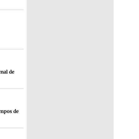
mal de
ampos de