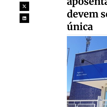
aposenta
devem se
única