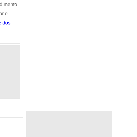
ndimento
ar o
e dos