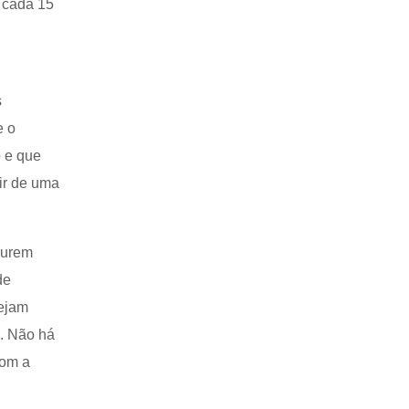
 cada 15
s
e o
o e que
ir de uma
curem
de
tejam
s. Não há
com a