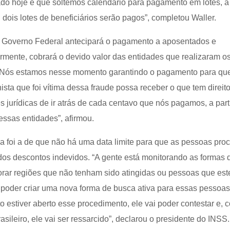
ado hoje é que soltemos calendário para pagamento em lotes, a
dois lotes de beneficiários serão pagos”, completou Waller.
o Governo Federal antecipará o pagamento a aposentados e
ormente, cobrará o devido valor das entidades que realizaram o
 “Nós estamos nesse momento garantindo o pagamento para qu
sta que foi vítima dessa fraude possa receber o que tem direit
 jurídicas de ir atrás de cada centavo que nós pagamos, a part
essas entidades”, afirmou.
da foi a de que não há uma data limite para que as pessoas pro
 dos descontos indevidos. “A gente está monitorando as formas 
torar regiões que não tenham sido atingidas ou pessoas que es
e poder criar uma nova forma de busca ativa para essas pessoa
o estiver aberto esse procedimento, ele vai poder contestar e, 
sileiro, ele vai ser ressarcido”, declarou o presidente do INSS.