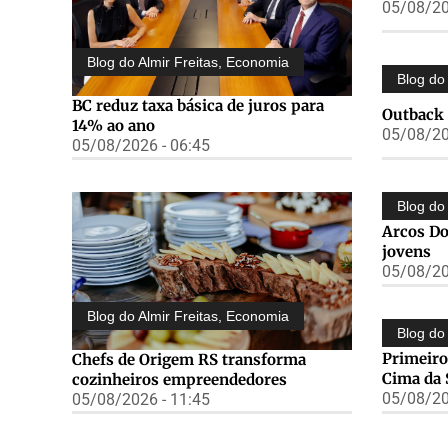
05/08/20
Blog do Almir Freitas
,
Economia
Blog do 
BC reduz taxa básica de juros para
Outback 
14% ao ano
05/08/20
05/08/2026 - 06:45
Blog do 
Arcos Do
jovens
05/08/20
Blog do Almir Freitas
,
Economia
Blog do 
Primeiro
Chefs de Origem RS transforma
Cima da 
cozinheiros empreendedores
05/08/20
05/08/2026 - 11:45