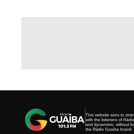
This website aims to st
with the listeners of Rád
and dynamism, without los
the Rádio Guaíba brand.