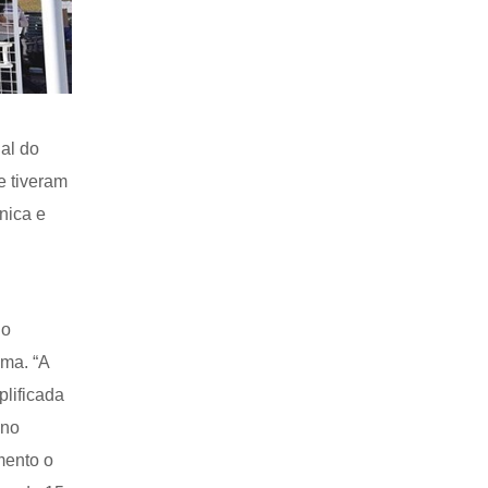
al do
e tiveram
nica e
 o
ema. “A
plificada
 no
mento o