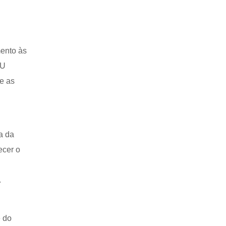
mento às
GU
ue as
a da
ecer o
.
e do