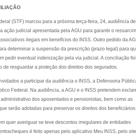
ILIAÇÃO
eral (STF) marcou para a próxima terça-feira, 24, audiência de
a ação judicial apresentada pela AGU para garantir o ressarci
associativos ilegais em benefícios do INSS. Outro pedido da A
ara determinar a suspensão da prescrição (prazo legal) para q
 pedir eventual indenização pela via judicial. A conciliação foi
vo de resguardar a proteção dos direitos dos segurados.
vidados a participar da audiência o INSS, a Defensoria Públic
úblico Federal. Na audiência, a AGU e o INSS pretendem esclar
 administrativo dos aposentados e pensionistas, bem como as
que serão adotadas para preservar os direitos dos beneficiários
m quer averiguar se teve descontos irregulares de entidades
ntracheques é feito apenas pelo aplicativo Meu INSS, pelo sit