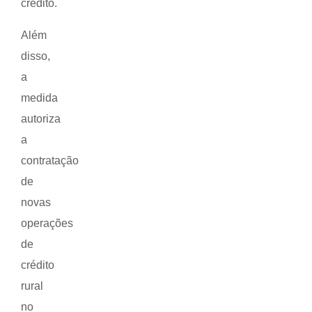
crédito.
Além
disso,
a
medida
autoriza
a
contratação
de
novas
operações
de
crédito
rural
no