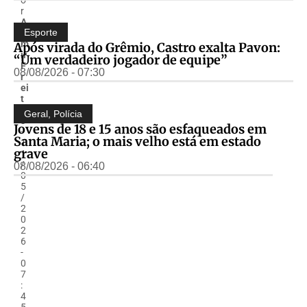
r
A
Esporte
l
m
Após virada do Grêmio, Castro exalta Pavon:
ir
“Um verdadeiro jogador de equipe”
F
08/08/2026 - 07:30
r
ei
t
a
Geral
,
Polícia
s
Jovens de 18 e 15 anos são esfaqueados em
-
Santa Maria; o mais velho está em estado
1
grave
1
/
08/08/2026 - 06:40
0
5
/
2
0
2
6
-
0
7
:
4
5