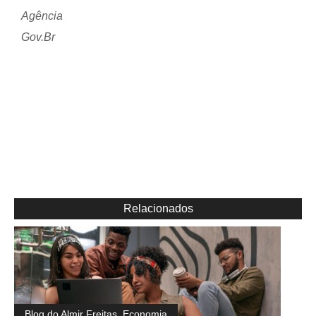
Agência
Gov.Br
Relacionados
Blog do Almir Freitas
,
Economia