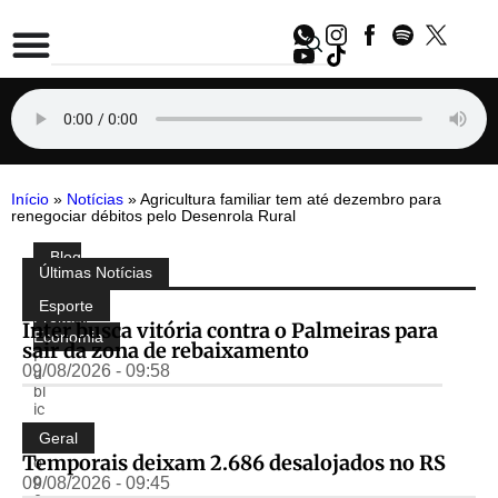
Início
»
Notícias
»
Agricultura familiar tem até dezembro para
renegociar débitos pelo Desenrola Rural
Blog
Compartilhe:
Últimas Notícias
do
Almir
Esporte
Freitas
,
Inter busca vitória contra o Palmeiras para
Economia
sair da zona de rebaixamento
P
09/08/2026 - 09:58
u
bl
ic
a
Geral
d
Temporais deixam 2.686 desalojados no RS
o
p
09/08/2026 - 09:45
o