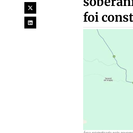
soberani
foi cons
Área reivindicada pelo gover