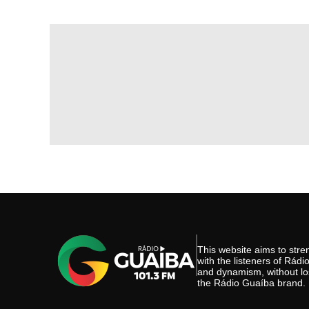
This website aims to st
with the listeners of Rád
and dynamism, without los
the Rádio Guaíba brand.