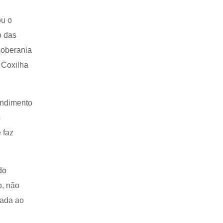
ou o
o das
soberania
 Coxilha
endimento
s
 faz
do
o, não
hada ao