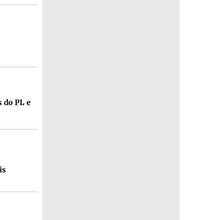
s do PL e
is