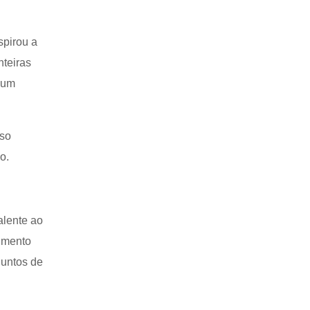
spirou a
nteiras
 um
rso
o.
alente ao
imento
juntos de