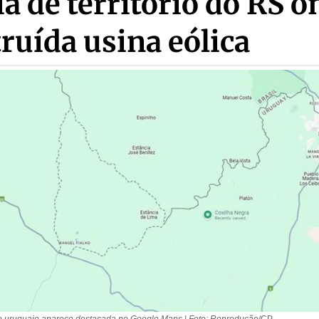
a de território do RS o
truída usina eólica
no uruguaio aparece destacada no Google Maps | Foto: Reprodução
/CP