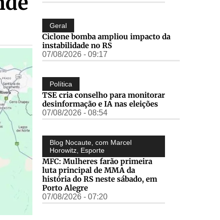
nde
Geral
Ciclone bomba ampliou impacto da
instabilidade no RS
07/08/2026 - 09:17
Política
TSE cria conselho para monitorar
desinformação e IA nas eleições
07/08/2026 - 08:54
Blog Nocaute, com Marcel
Horowitz
,
Esporte
MFC: Mulheres farão primeira
luta principal de MMA da
história do RS neste sábado, em
Porto Alegre
07/08/2026 - 07:20