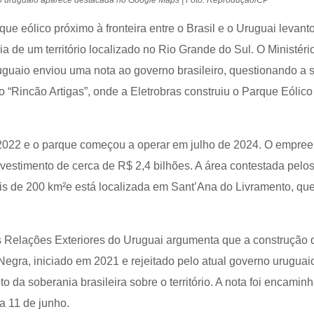
ue eólico próximo à fronteira entre o Brasil e o Uruguai levant
a de um território localizado no Rio Grande do Sul. O Ministéri
uguaio enviou uma nota ao governo brasileiro, questionando a 
 “Rincão Artigas”, onde a Eletrobras construiu o Parque Eólico
 2022 e o parque começou a operar em julho de 2024. O empre
nvestimento de cerca de R$ 2,4 bilhões. A área contestada pelo
s de 200 km²e está localizada em Sant’Ana do Livramento, que
as Relações Exteriores do Uruguai argumenta que a construção 
egra, iniciado em 2021 e rejeitado pelo atual governo uruguai
o da soberania brasileira sobre o território. A nota foi encamin
ia 11 de junho.