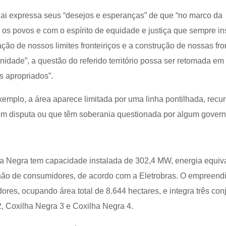
i expressa seus “desejos e esperanças” de que “no marco da
os povos e com o espírito de equidade e justiça que sempre in
ão de nossos limites fronteiriços e a construção de nossas fro
dade”, a questão do referido território possa ser retomada em
os apropriados”.
emplo, a área aparece limitada por uma linha pontilhada, recu
s em disputa ou que têm soberania questionada por algum govern
a Negra tem capacidade instalada de 302,4 MW, energia equiv
hão de consumidores, de acordo com a Eletrobras. O empreend
res, ocupando área total de 8.644 hectares, e integra três con
2, Coxilha Negra 3 e Coxilha Negra 4.