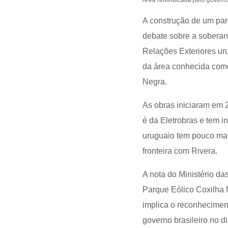
A construção de um parq
debate sobre a soberani
Relações Exteriores ur
da área conhecida como
Negra.
As obras iniciaram em
é da Eletrobras e tem i
uruguaio tem pouco mai
fronteira com Rivera.
A nota do Ministério d
Parque Eólico Coxilha N
implica o reconheciment
governo brasileiro no d