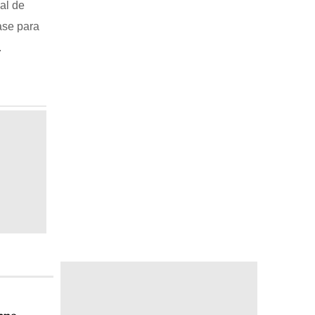
al de
ase para
.