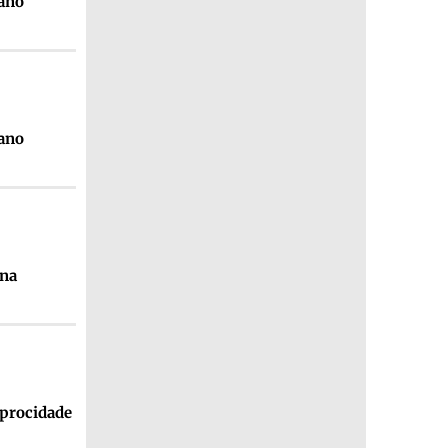
 ano
 ano
ina
iprocidade