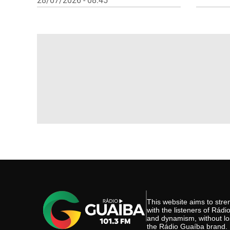
28/07/2026 - 08:45
This website aims to st
with the listeners of Rád
and dynamism, without los
the Rádio Guaíba brand.