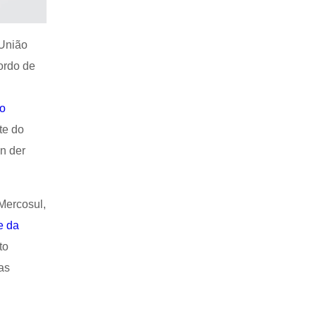
 União
cordo de
do
te do
n der
Mercosul,
e da
to
as