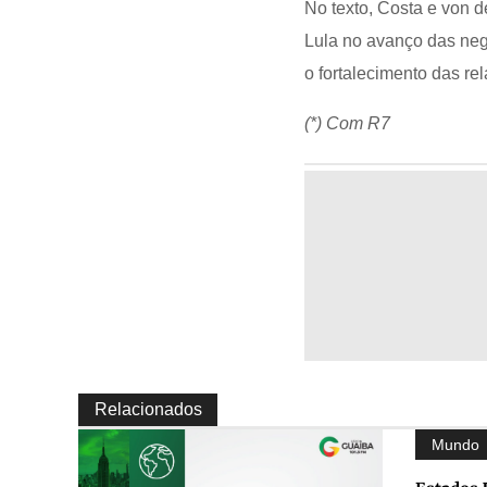
No texto, Costa e von 
Lula no avanço das neg
o fortalecimento das re
(*) Com R7
Relacionados
Mundo