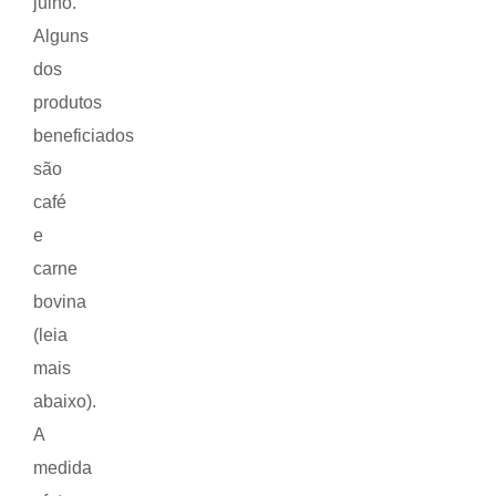
julho.
Alguns
dos
produtos
beneficiados
são
café
e
carne
bovina
(leia
mais
abaixo).
A
medida