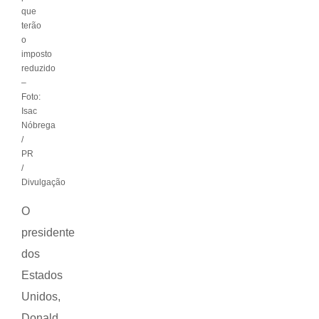
que
terão
o
imposto
reduzido
–
Foto:
Isac
Nóbrega
/
PR
/
Divulgação
O
presidente
dos
Estados
Unidos,
Donald