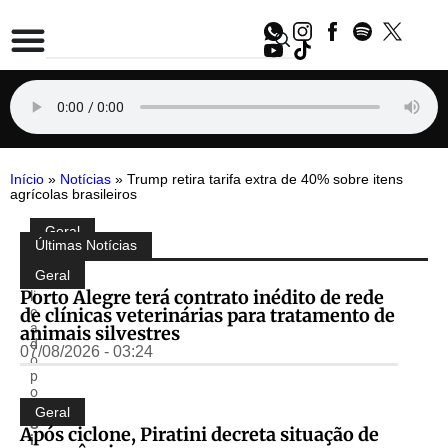
Início
»
Notícias
»
Trump retira tarifa extra de 40% sobre itens
agrícolas brasileiros
Geral
Compartilhe:
Últimas Notícias
P
u
Geral
b
Porto Alegre terá contrato inédito de rede
li
de clínicas veterinárias para tratamento de
c
a
animais silvestres
d
07/08/2026 - 03:24
o
p
o
r
Geral
S
Após ciclone, Piratini decreta situação de
i