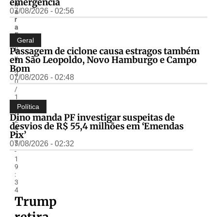
emergência
n
07/08/2026 - 02:56
a
r
a
F
Geral
é
Passagem de ciclone causa estragos também
li
em São Leopoldo, Novo Hamburgo e Campo
x
-
Bom
2
07/08/2026 - 02:48
0
/
1
1
Política
/
Dino manda PF investigar suspeitas de
2
desvios de R$ 55,4 milhões em ‘Emendas
0
Pix’
2
07/08/2026 - 02:32
5
-
1
9
:
3
4
Trump
retira