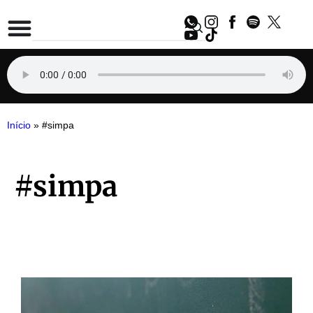
Início
»
#simpa
#simpa