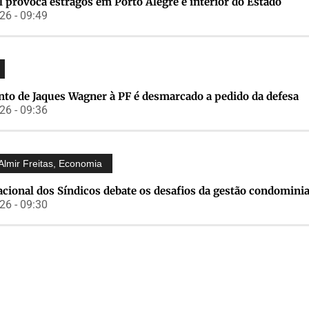
 provoca estragos em Porto Alegre e interior do Estado
6 - 09:49
to de Jaques Wagner à PF é desmarcado a pedido da defesa
6 - 09:36
Almir Freitas
,
Economia
cional dos Síndicos debate os desafios da gestão condominia
6 - 09:30