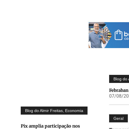
Blog do 
Febraban 
07/08/202
Blog do Almir Freitas
,
Economia
Geral
Pix amplia participação nos