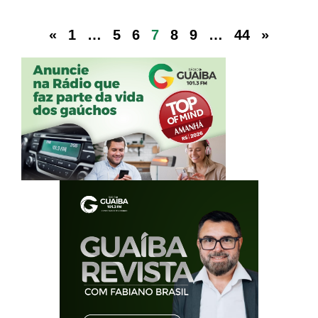
«
1
…
5
6
7
8
9
…
44
»