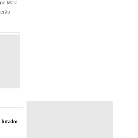
ago Maia
Serão
 lutador