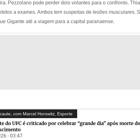
ira. Pezzolano pode perder dois volantes para o confronto. Thi
etidos a exames. Ambos tem suspeitas de lesões musculares. 
que Gigante até a viagem para a capital paranaense.
caute, com Marcel Horowitz
,
Esporte
te do UFC é criticado por celebrar “grande dia” após morte do
scimento
26 - 03:47