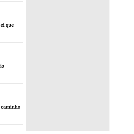
sei que
do
o caminho