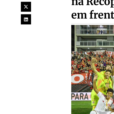
na Reco
em fren