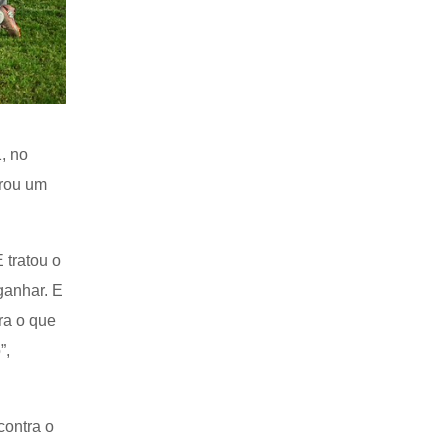
, no
rrou um
 tratou o
ganhar. E
ra o que
”,
contra o