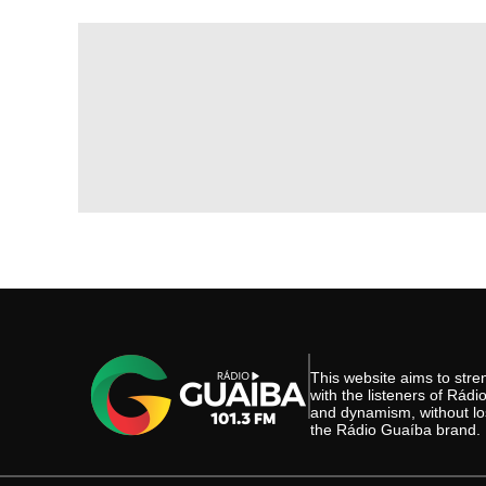
This website aims to st
with the listeners of Rád
and dynamism, without los
the Rádio Guaíba brand.