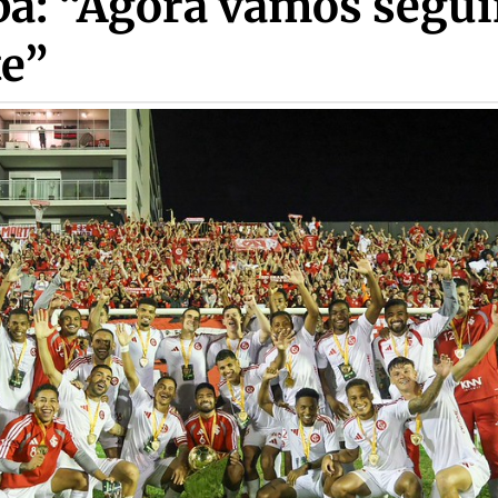
pa: “Agora vamos segui
te”