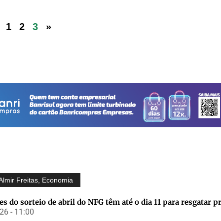
1
2
3
»
Almir Freitas
,
Economia
s do sorteio de abril do NFG têm até o dia 11 para resgatar 
6 - 11:00