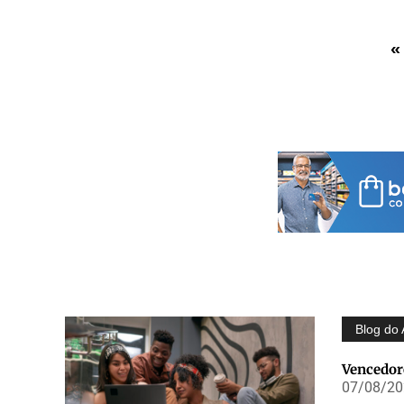
«
Blog do 
Vencedore
07/08/202