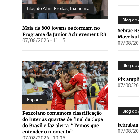
Blog do Almir Freitas
,
Economia
Blog do 
Mais de 800 jovens se formam no
Sebrae R
Programa da Junior Achievement RS
Movelsul
07/08/2026 - 11:15
07/08/202
Blog do 
Pix ampl
07/08/202
Esporte
Blog do 
Pezzolano comemora classificação
do Inter às quartas de final da Copa
Febraban 
do Brasil e faz alerta: “Temos que
07/08/202
entender o momento”
07/08/2026 - 10:35