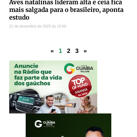
Aves natalinas lideram alta e ceia fica
mais salgada para o brasileiro, aponta
estudo
22 de dezembro de 2025
10:00
«
1
2
3
»