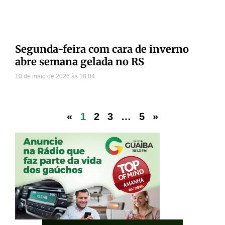
Segunda-feira com cara de inverno
abre semana gelada no RS
10 de maio de 2026
18:04
«
1
2
3
…
5
»