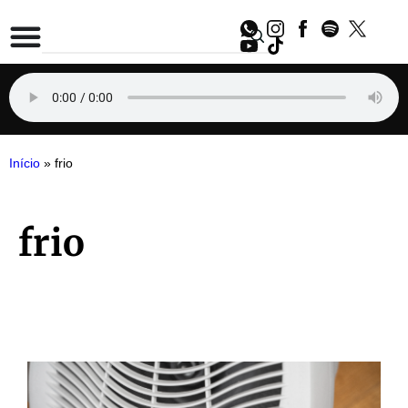
Início
»
frio
frio