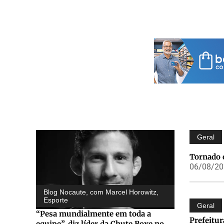
Geral
Tornado 
06/08/202
Blog Nocaute, com Marcel Horowitz
,
Esporte
Geral
“Pesa mundialmente em toda a
Prefeitur
equipe”, diz líder da Chute Boxe no