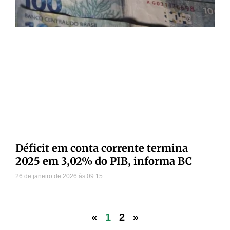
Déficit em conta corrente termina
2025 em 3,02% do PIB, informa BC
26 de janeiro de 2026
09:15
«
1
2
»