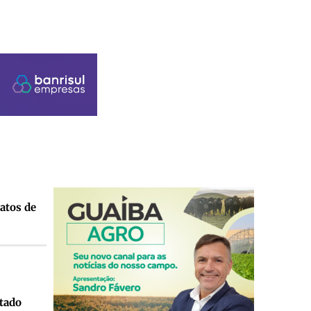
atos de
tado