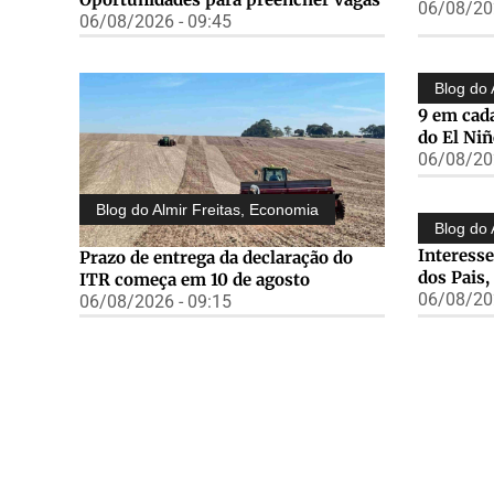
06/08/202
06/08/2026 - 09:45
Blog do 
9 em cad
do El Ni
06/08/202
Blog do Almir Freitas
,
Economia
Blog do 
Interess
Prazo de entrega da declaração do
dos Pais,
ITR começa em 10 de agosto
06/08/202
06/08/2026 - 09:15