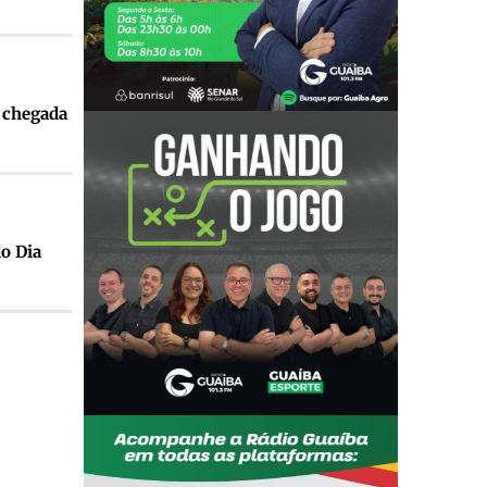
 chegada
o Dia