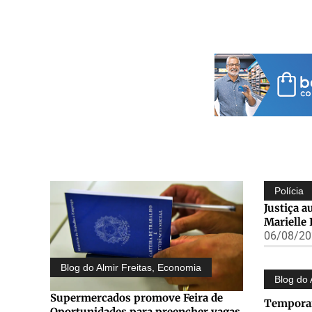
Polícia
Justiça a
Marielle
06/08/202
Blog do Almir Freitas
,
Economia
Blog do 
Supermercados promove Feira de
Temporai
Oportunidades para preencher vagas