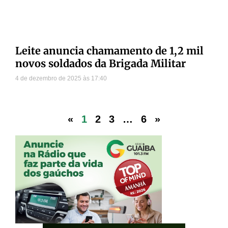
Leite anuncia chamamento de 1,2 mil
novos soldados da Brigada Militar
4 de dezembro de 2025
17:40
«
1
2
3
…
6
»