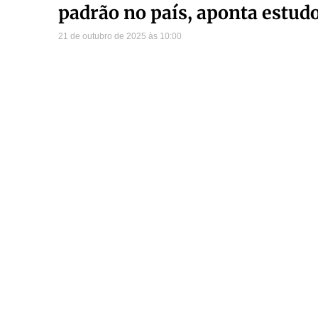
padrão no país, aponta estud
21 de outubro de 2025
10:00