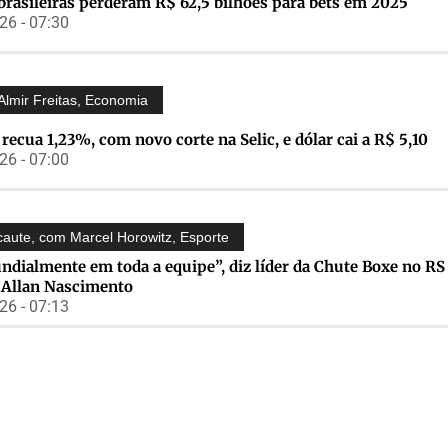
brasileiras perderam R$ 62,5 bilhões para bets em 2025
6 - 07:30
Almir Freitas
,
Economia
recua 1,23%, com novo corte na Selic, e dólar cai a R$ 5,10
6 - 07:00
caute, com Marcel Horowitz
,
Esporte
dialmente em toda a equipe”, diz líder da Chute Boxe no RS
 Allan Nascimento
6 - 07:13