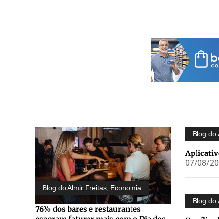
Blog do 
Aplicativ
07/08/202
Blog do Almir Freitas
,
Economia
Blog do 
76% dos bares e restaurantes
esperam faturar mais com o Dia dos