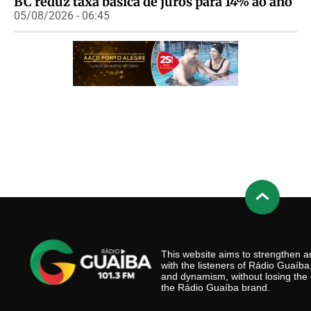
BC reduz taxa básica de juros para 14% ao ano
05/08/2026 - 06:45
This website aims to strengthen
with the listeners of Rádio Guaíb
and dynamism, without losing the 
the Rádio Guaíba brand.