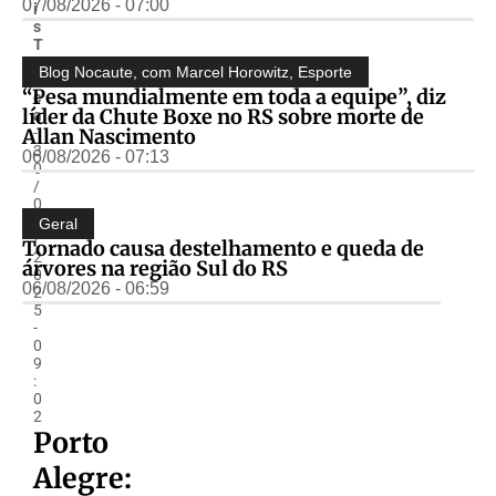
07/08/2026 - 07:00
i
s
T
o
Blog Nocaute, com Marcel Horowitz
,
Esporte
s
“Pesa mundialmente em toda a equipe”, diz
c
líder da Chute Boxe no RS sobre morte de
a
Allan Nascimento
-
3
06/08/2026 - 07:13
0
/
0
6
Geral
/
Tornado causa destelhamento e queda de
2
árvores na região Sul do RS
0
06/08/2026 - 06:59
2
5
-
0
9
:
0
2
Porto
Alegre: