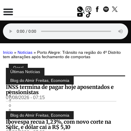
Início
»
Notícias
»
Porto Alegre: Trânsito na região do 4º Distrito
tem alterações após fechamento de comportas
Geral
Compartilhe:
Últimas Notícias
P
u
Blog do Almir Freitas
,
Economia
b
INSS termina de pagar hoje aposentados e
li
pensionistas
c
a
07/08/2026 - 07:15
d
o
p
o
Blog do Almir Freitas
,
Economia
r
Ibovespa recua 1,23%, com novo corte na
L
Selic, e dólar cai a R$ 5,10
u