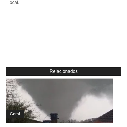
local.
Relacionados
Geral