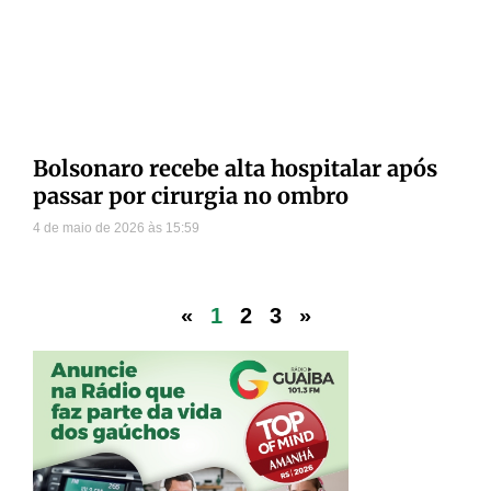
Bolsonaro recebe alta hospitalar após
passar por cirurgia no ombro
4 de maio de 2026
15:59
«
1
2
3
»