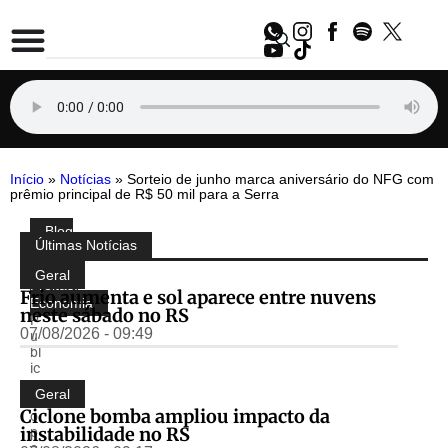
Início
»
Notícias
»
Sorteio de junho marca aniversário do NFG com
prêmio principal de R$ 50 mil para a Serra
Blog
Compartilhe:
Últimas Notícias
do
Almir
Geral
Freitas
,
Frio aumenta e sol aparece entre nuvens
Economia
neste sábado no RS
P
07/08/2026 - 09:49
u
bl
ic
a
Geral
d
Ciclone bomba ampliou impacto da
o
instabilidade no RS
p
o