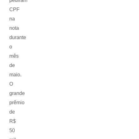
pediram
CPF
na
nota
durante
o
mês
de
maio.
O
grande
prêmio
de
R$
50