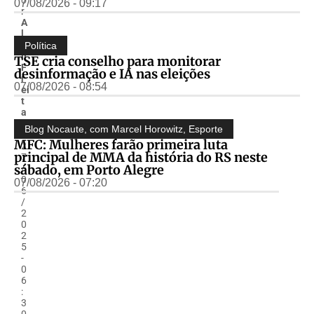
07/08/2026 - 09:17
r
A
l
m
Política
ir
TSE cria conselho para monitorar
F
desinformação e IA nas eleições
r
07/08/2026 - 08:54
ei
t
a
s
Blog Nocaute, com Marcel Horowitz
,
Esporte
-
MFC: Mulheres farão primeira luta
2
principal de MMA da história do RS neste
7
sábado, em Porto Alegre
/
0
07/08/2026 - 07:20
6
/
2
0
2
5
-
0
6
:
3
0