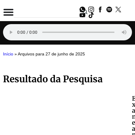
Início
»
Arquivos para 27 de junho de 2025
Resultado da Pesquisa