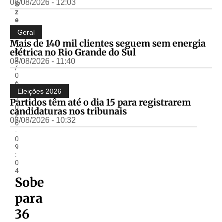
08/08/2026 - 12:03
S
z
e
ki
Geral
r
Mais de 140 mil clientes seguem sem energia
-
elétrica no Rio Grande do Sul
0
2
08/08/2026 - 11:40
/
0
6
/
Eleições 2026
2
Partidos têm até o dia 15 para registrarem
0
candidaturas nos tribunais
2
08/08/2026 - 10:32
6
-
0
9
:
0
4
Sobe
para
36