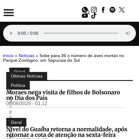
Início
»
Notícias
»
Sobe para 36 o número de aves mortas no
Parque Zoológico, em Sapucaia do Sul
Geral
Compartilhe:
Últimas Notícias
P
u
Política
bl
Moraes nega visita de filhos de Bolsonaro
ic
no Dia dos Pais
a
d
08/08/2026 - 01:12
o
p
o
r
Geral
T
Nível do Guaíba retorna a normalidade, após
o
retornar a cota de atenção na sexta-feira
m