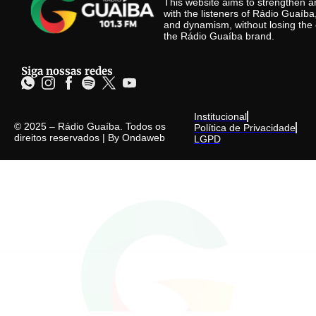
This website aims to strengthen
with the listeners of Rádio Guaíb
and dynamism, without losing the 
the Rádio Guaíba brand.
Siga nossas redes
Institucional
© 2025 – Rádio Guaíba. Todos os
Política de Privacidade
direitos reservados | By
Ondaweb
LGPD