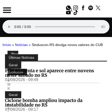
Início
»
Notícias
»
Sinduscon-RS divulga novos valores do CUB
Blog
Compartilhe:
Últimas Notícias
do
Almir
Geral
Freitas
,
Frio aumenta e sol aparece entre nuvens
Economia
neste sábado no RS
P
07/08/2026 - 09:49
u
bl
ic
a
Geral
d
Ciclone bomba ampliou impacto da
o
instabilidade no RS
p
o
07/08/2026 - 09:17