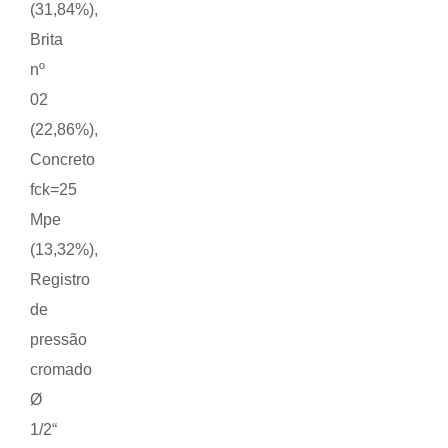
(31,84%),
Brita
nº
02
(22,86%),
Concreto
fck=25
Mpe
(13,32%),
Registro
de
pressão
cromado
Ø
1/2“