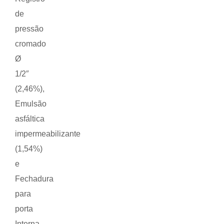
de
pressão
cromado
Ø
1/2″
(2,46%),
Emulsão
asfáltica
impermeabilizante
(1,54%)
e
Fechadura
para
porta
Interna,