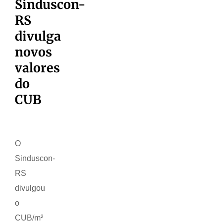
Sinduscon-
RS
divulga
novos
valores
do
CUB
O
Sinduscon-
RS
divulgou
o
CUB/m²