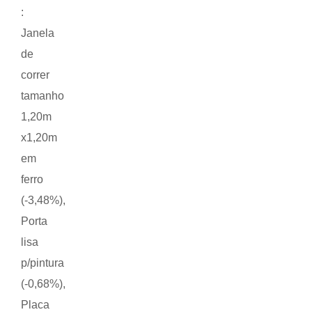
:
Janela
de
correr
tamanho
1,20m
x1,20m
em
ferro
(-3,48%),
Porta
lisa
p/pintura
(-0,68%),
Placa