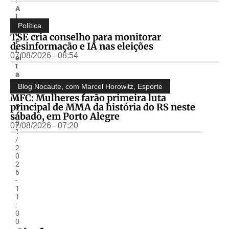
r
A
l
m
Política
ir
TSE cria conselho para monitorar
F
desinformação e IA nas eleições
r
07/08/2026 - 08:54
ei
t
a
s
Blog Nocaute, com Marcel Horowitz
,
Esporte
-
MFC: Mulheres farão primeira luta
0
principal de MMA da história do RS neste
5
sábado, em Porto Alegre
/
0
07/08/2026 - 07:20
1
/
2
0
2
6
-
1
1
:
0
0