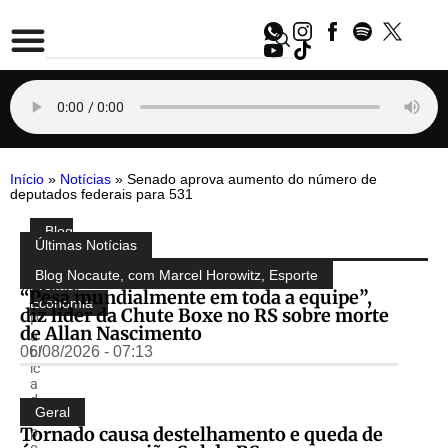
Início
»
Notícias
»
Senado aprova aumento do número de
deputados federais para 531
Blog
Compartilhe:
Últimas Notícias
do
Almir
Blog Nocaute, com Marcel Horowitz
,
Esporte
Freitas
,
“Pesa mundialmente em toda a equipe”,
Economia
diz líder da Chute Boxe no RS sobre morte
P
de Allan Nascimento
u
06/08/2026 - 07:13
bl
ic
a
d
Geral
o
Tornado causa destelhamento e queda de
p
o