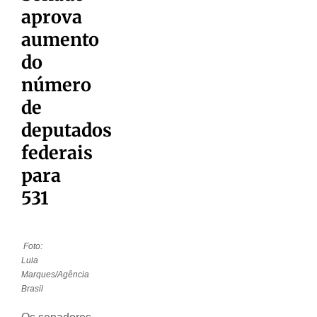
aprova
aumento
do
número
de
deputados
federais
para
531
Foto:
Lula
Marques/Agência
Brasil