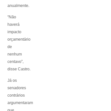
anualmente.
“Não
haverá
impacto
orçamentário
de
nenhum
centavo”,
disse Castro.
Já os
senadores
contrários
argumentaram
que