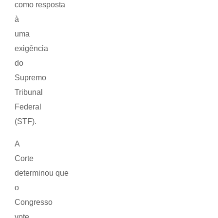
como resposta
à
uma
exigência
do
Supremo
Tribunal
Federal
(STF).
A
Corte
determinou que
o
Congresso
vote