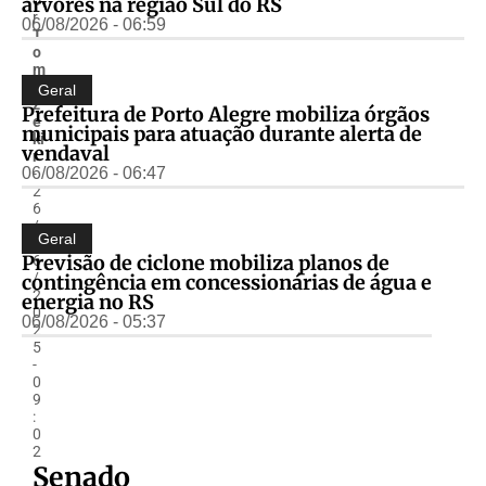
árvores na região Sul do RS
r
06/08/2026 - 06:59
T
o
m
S
Geral
z
Prefeitura de Porto Alegre mobiliza órgãos
e
municipais para atuação durante alerta de
ki
vendaval
r
06/08/2026 - 06:47
-
2
6
/
Geral
0
Previsão de ciclone mobiliza planos de
6
/
contingência em concessionárias de água e
2
energia no RS
0
06/08/2026 - 05:37
2
5
-
0
9
:
0
2
Senado