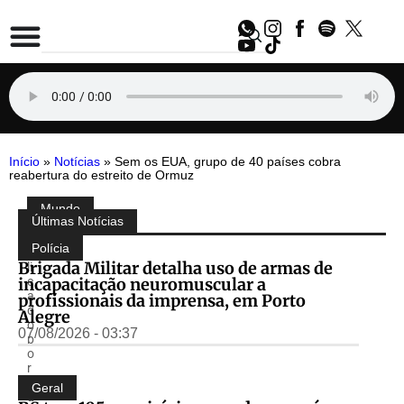
Início
»
Notícias
»
Sem os EUA, grupo de 40 países cobra
reabertura do estreito de Ormuz
Mundo
Compartilhe:
Últimas Notícias
P
u
Polícia
b
Brigada Militar detalha uso de armas de
li
incapacitação neuromuscular a
c
a
profissionais da imprensa, em Porto
d
Alegre
o
07/08/2026 - 03:37
p
o
r
E
Geral
d