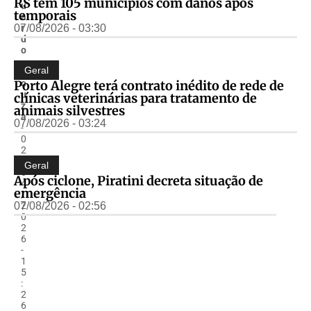
RS tem 105 municípios com danos após
u
temporais
a
07/08/2026 - 03:30
r
d
o
.
Geral
S
Porto Alegre terá contrato inédito de rede de
o
u
clínicas veterinárias para tratamento de
z
animais silvestres
a
07/08/2026 - 03:24
-
0
2
/
Geral
0
Após ciclone, Piratini decreta situação de
4
emergência
/
07/08/2026 - 02:56
2
0
2
6
-
1
5
:
2
6