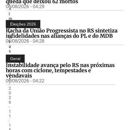
queda que deixou 62 mortos
r
06/08/2026 - 04:29
A
l
m
ir
Eleições 2026
F
Racha da União Progressista no RS sintetiza
r
infidelidades nas alianças do PL e do MDB
ei
06/08/2026 - 04:28
t
a
s
-
Geral
1
Instabilidade avança pelo RS nas próximas
7
horas com ciclone, tempestades e
/
0
vendavais
6
06/08/2026 - 04:22
/
2
0
2
6
-
1
1
:
1
5