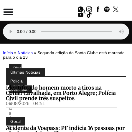
Início
»
Notícias
»
Segunda edição do Santo Clube está marcada
para o dia 23
Blog
Compartilhe:
Últimas Notícias
do
Almir
Polícia
Freitas
,
Identificado homem morto a tiros na
Economia
Cohab Cavalhada, em Porto Alegre; Polícia
P
Civil prende três suspeitos
u
06/08/2026 - 04:51
bl
ic
a
d
Geral
o
Acidente da Voepass: PF indicia 16 pessoas por
p
o