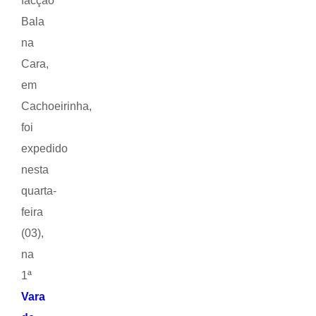
facção
Bala
na
Cara,
em
Cachoeirinha,
foi
expedido
nesta
quarta-
feira
(03),
na
1ª
Vara