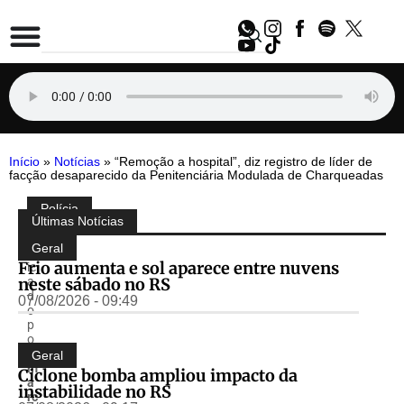
Início
»
Notícias
»
“Remoção a hospital”, diz registro de líder de
facção desaparecido da Penitenciária Modulada de Charqueadas
Polícia
Compartilhe:
Últimas Notícias
P
u
Geral
bl
Frio aumenta e sol aparece entre nuvens
ic
neste sábado no RS
a
d
07/08/2026 - 09:49
o
p
o
r
Geral
m
Ciclone bomba ampliou impacto da
a
instabilidade no RS
rc