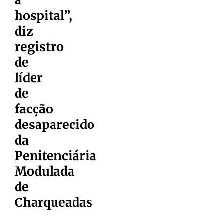
hospital”,
diz
registro
de
líder
de
facção
desaparecido
da
Penitenciária
Modulada
de
Charqueadas