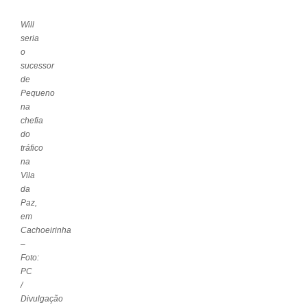
Will
seria
o
sucessor
de
Pequeno
na
chefia
do
tráfico
na
Vila
da
Paz,
em
Cachoeirinha
–
Foto:
PC
/
Divulgação