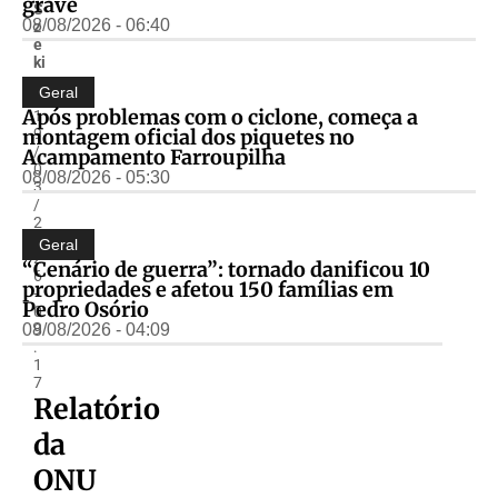
grave
S
08/08/2026 - 06:40
z
e
ki
r
Geral
-
Após problemas com o ciclone, começa a
1
montagem oficial dos piquetes no
9
/
Acampamento Farroupilha
0
08/08/2026 - 05:30
3
/
2
0
Geral
2
“Cenário de guerra”: tornado danificou 10
6
propriedades e afetou 150 famílias em
-
Pedro Osório
0
08/08/2026 - 04:09
9
:
1
7
Relatório
da
ONU