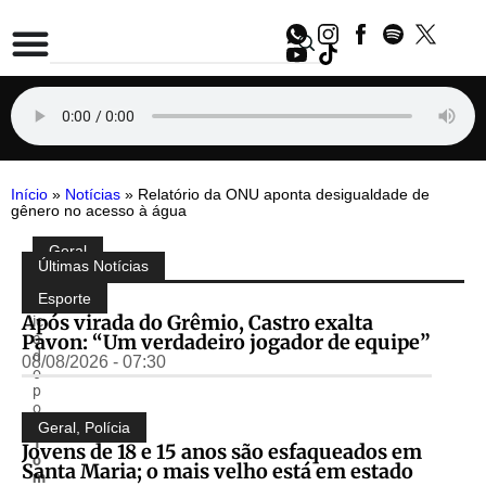
Início
»
Notícias
»
Relatório da ONU aponta desigualdade de
gênero no acesso à água
Geral
Compartilhe:
Últimas Notícias
P
u
Esporte
bl
Após virada do Grêmio, Castro exalta
ic
Pavon: “Um verdadeiro jogador de equipe”
a
d
08/08/2026 - 07:30
o
p
o
r
Geral
,
Polícia
T
Jovens de 18 e 15 anos são esfaqueados em
o
Santa Maria; o mais velho está em estado
m