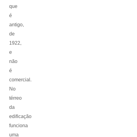
que
é
antigo,
de
1922,
e
não
é
comercial.
No
térreo
da
edificação
funciona
uma