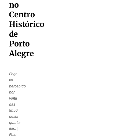
no
Centro
Histórico
de
Porto
Alegre
Fogo
foi
percebido
por
volta
das
8h50
desta
quarta-
feira |
Foto: