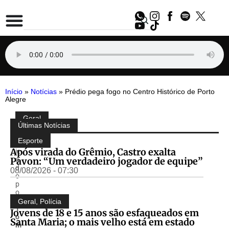
Início
»
Notícias
»
Prédio pega fogo no Centro Histórico de Porto
Alegre
Geral
Compartilhe:
Últimas Notícias
P
u
Esporte
bl
Após virada do Grêmio, Castro exalta
ic
Pavon: “Um verdadeiro jogador de equipe”
a
d
08/08/2026 - 07:30
o
p
o
r
Geral
,
Polícia
T
Jovens de 18 e 15 anos são esfaqueados em
o
Santa Maria; o mais velho está em estado
m