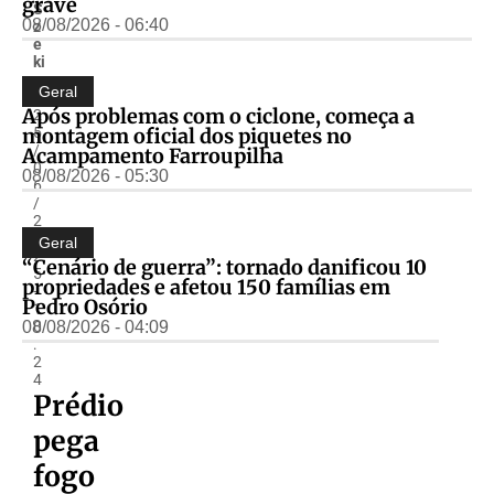
grave
S
08/08/2026 - 06:40
z
e
ki
r
Geral
-
Após problemas com o ciclone, começa a
2
montagem oficial dos piquetes no
5
/
Acampamento Farroupilha
0
08/08/2026 - 05:30
6
/
2
0
Geral
2
“Cenário de guerra”: tornado danificou 10
5
propriedades e afetou 150 famílias em
-
Pedro Osório
1
08/08/2026 - 04:09
0
:
2
4
Prédio
pega
fogo