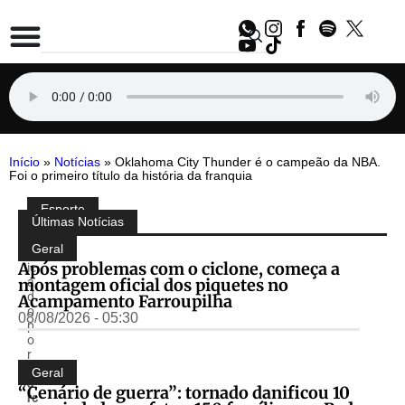
Início
»
Notícias
»
Oklahoma City Thunder é o campeão da NBA.
Foi o primeiro título da história da franquia
Esporte
Compartilhe:
Últimas Notícias
P
u
Geral
bl
Após problemas com o ciclone, começa a
ic
montagem oficial dos piquetes no
a
d
Acampamento Farroupilha
o
08/08/2026 - 05:30
p
o
r
M
Geral
a
“Cenário de guerra”: tornado danificou 10
rc