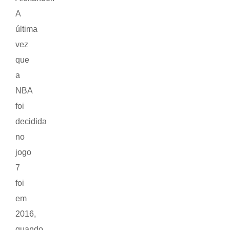
A
última
vez
que
a
NBA
foi
decidida
no
jogo
7
foi
em
2016,
quando