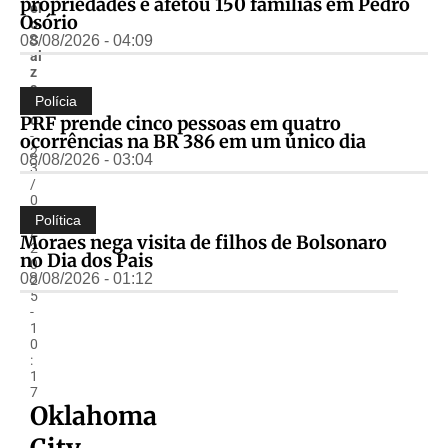
propriedades e afetou 150 famílias em Pedro
el
Osório
o
08/08/2026 - 04:09
S
al
z
a
Polícia
n
PRF prende cinco pessoas em quatro
o
-
ocorrências na BR 386 em um único dia
2
08/08/2026 - 03:04
3
/
0
6
Política
/
Moraes nega visita de filhos de Bolsonaro
2
no Dia dos Pais
0
08/08/2026 - 01:12
2
5
-
1
0
:
1
7
Oklahoma
City