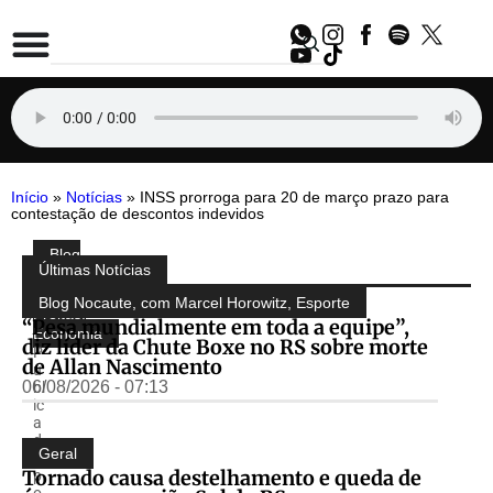
Início
»
Notícias
»
INSS prorroga para 20 de março prazo para
contestação de descontos indevidos
Blog
Compartilhe:
Últimas Notícias
do
Almir
Blog Nocaute, com Marcel Horowitz
,
Esporte
Freitas
,
“Pesa mundialmente em toda a equipe”,
Economia
diz líder da Chute Boxe no RS sobre morte
P
de Allan Nascimento
u
06/08/2026 - 07:13
bl
ic
a
d
Geral
o
Tornado causa destelhamento e queda de
p
o