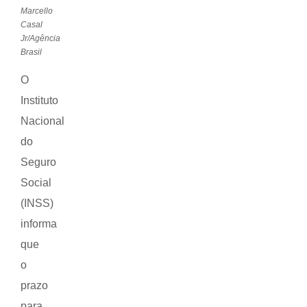
Marcello
Casal
Jr/Agência
Brasil
O
Instituto
Nacional
do
Seguro
Social
(INSS)
informa
que
o
prazo
para