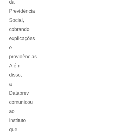
da
Previdência
Social,
cobrando
explicações
e
providências.
Além
disso,
a
Dataprev
comunicou
ao
Instituto
que